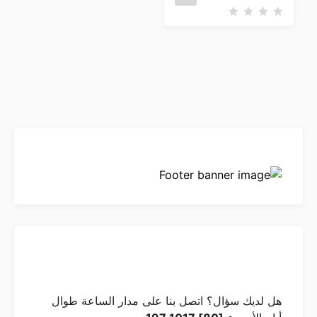
ت
م
ا
ل
ت
ق
ي
ي
م
0
م
ن
5
هل لديك سؤال؟ اتصل بنا على مدار الساعة طوال