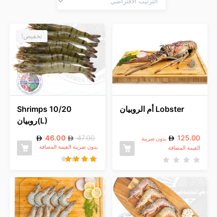
تخفيض!
Lobster أم الروبيان
Shrimps 10/20
(L)روبيان
46.00
47.00
125.00
بدون ضريبة
بدون ضريبة القيمة المضافة
القيمة المضافة
تم التقييم
ت
4.00
م
من 5
ا
ل
ت
ق
ي
ي