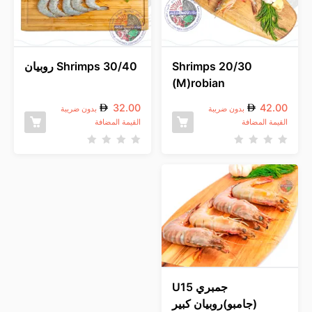
م
0
م
ن
5
Shrimps 20/30
Shrimps 30/40 روبيان
(M)robian
32.00
42.00
بدون ضريبة
بدون ضريبة
القيمة المضافة
القيمة المضافة
ت
ت
م
م
ا
ا
ل
ل
ت
ت
ق
ق
ي
ي
ي
ي
م
م
0
0
م
م
ن
ن
5
5
جمبري U15
(جامبو)روبيان كبير