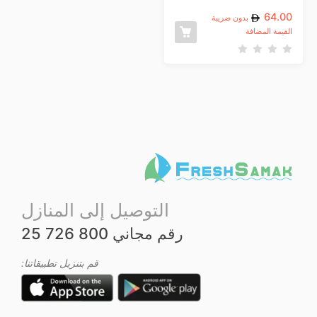
64.00
بدون ضريبة
القيمة المضافة
ت
م
ا
ل
ت
ق
ي
ي
م
0
م
ن
5
التوصيل إلى المنازل
رقم مجاني 800 726 25
قم بتنزيل تطبيقاتنا: