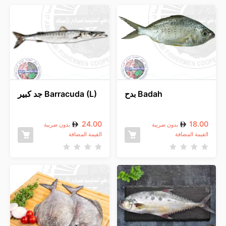
Badah بدح
Barracuda (L) جد كبير
24.00
18.00
بدون ضريبة
بدون ضريبة
القيمة المضافة
القيمة المضافة
ت
ت
م
م
ا
ا
ل
ل
ت
ت
ق
ق
ي
ي
ي
ي
م
م
0
0
م
م