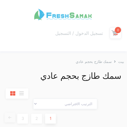
0
تسجيل الدخول / التسجيل
بيت
سمك طازج بحجم عادي
سمك طازج بحجم عادي
←
3
2
1