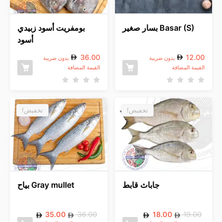
ن
ن
5
5
Basar (S) بسار صغير
بومفريت أسود زبيدي
أسود
36.00
12.00
بدون ضريبة
بدون ضريبة
القيمة المضافة
القيمة المضافة
ت
ت
م
م
ا
ا
ل
ل
تخفيض!
تخفيض!
ت
ت
ق
ق
ي
ي
ي
ي
م
م
0
0
م
م
ن
ن
5
5
جاباث قابط
Gray mullet بياح
35.00
36.00
18.00
19.00