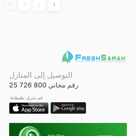
←
ل
ل
3
2
1
ت
ت
ق
ق
ي
ي
ي
ي
م
م
0
0
م
م
ن
ن
5
5
التوصيل إلى المنازل
رقم مجاني 800 726 25
قم بتنزيل تطبيقاتنا: