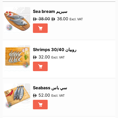
Sort by Rating
Fresh Octopus, squid, cuttlefish
Sort by Price low to 
Sea bream سبريم
Fresh Shimp / Prawn / Lobster
Sort by Price high to
38.00
36.00
Excl. VAT
Small Size Fresh Fish
Sort by Newness
Normal Size Fresh Fish
Sort by Name A - Z
Big Size Fresh Fish
Sort by Name Z - A
Shrimps 30/40 روبيان
32.00
Excl. VAT
Seabass سي باس
52.00
Excl. VAT