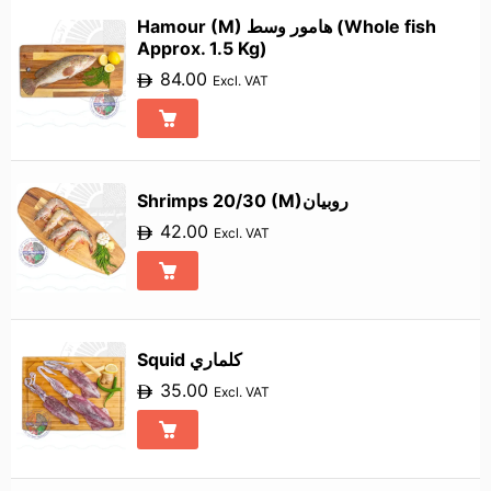
Hamour (M) هامور وسط (Whole fish
Approx. 1.5 Kg)
84.00
Excl. VAT
Shrimps 20/30 (M)روبيان
42.00
Excl. VAT
Squid كلماري
35.00
Excl. VAT