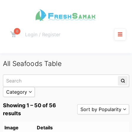
0
Login / Register
All Seafoods Table
Category
Showing 1 – 50 of 56
Crabs / Shells / Clams
Sort by Popularity
results
Packed / Fish Head
Sort by Popularity
Fresh Shellfish
Image
Details