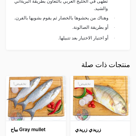
تطهى في الخليج العربي بالتعاون بطريقة البريةاني
والشيد
.
وهناك من يحشوها بالخضار ثم يقوم بشويها بالفرن
.
·
أو بطريقة الصالونة
.
·
أو اختيار الاختيار بعد تتبيلها
.
·
منتجات ذات صلة
تخفيض!
تخفيض!
زريدي زريدي
Gray mullet بياح