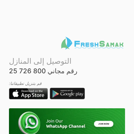
ل
ت
ق
ي
ي
م
0
م
ن
5
التوصيل إلى المنازل
رقم مجاني 800 726 25
قم بتنزيل تطبيقاتنا: