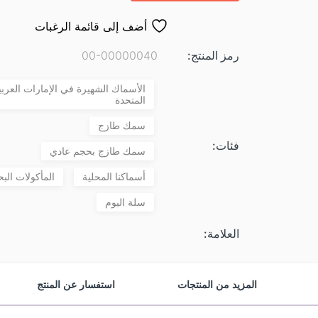
أضف إلى قائمة الرغبات
رمز المنتج:
00-00000040
الأسماك الشهيرة في الإمارات العربي
المتحدة
سمك طازج
فئات:
سمك طازج بحجم عادي
أسماكنا المحلية
المأكولات البح
سلة اليوم
العلامة:
المزيد من المنتجات
استفسار عن المنتج