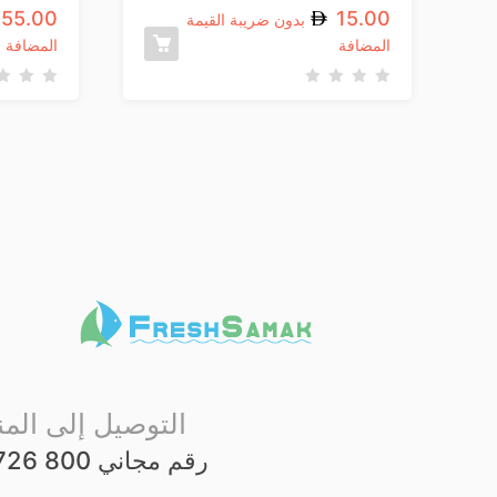
55.00
15.00
بدون ضريبة القيمة
المضافة
المضافة
ت
ت
م
م
ا
ا
ل
ل
ت
ت
ق
ق
ي
ي
ي
ي
م
م
0
0
م
م
ن
ن
5
5
التوصيل إلى المن
رقم مجاني 800 726 25