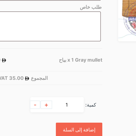
طلب خاص
Gray mullet بياح
x 1
35.00
المجموع
35.00
Excl. VAT
-
+
كمية:
إضافة إلى السلة