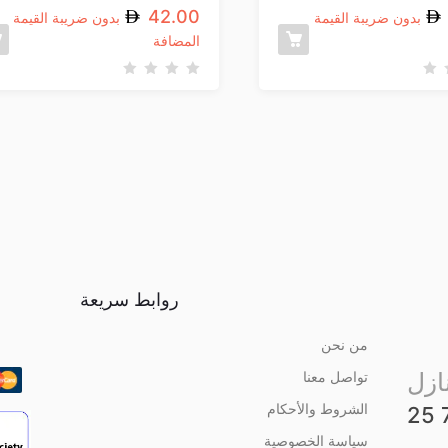
42.00
بدون ضريبة القيمة
بدون ضريبة القيمة
المضافة
ت
م
ا
ل
ت
ق
ي
ي
م
0
م
ن
5
روابط سريعة
من نحن
ازل
تواصل معنا
الشروط والأحكام
سياسة الخصوصية