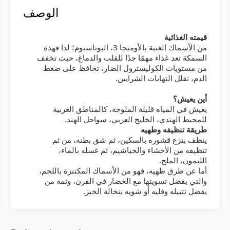
الوصف
قيمته الغذائية
من الأسماك الغنية بالأوميجا 3، البوتاسيوم؛ لذا فهذه
السمكة تعد غذاء مهمًا جدًا للقلب والدماغ، حيث تخفف
من مستويات الكوليسترول الضار، تحافظ على ضغط
.
الدم، تقلل التهابات الشرايين
أين يعيش؟
يعيش في المياه قليلة الملوحة، كالمناطق الغربية
.
للمحيط الهندي، الخليج العربي، سواحل الهند
طريقة تنظيفه وطهيه
ينظف بنزع قشوره بالسكين، ثم شق بطنه، من ثم
تنظيفه من الأحشاء والخياشيم، ثم غسله بالماء،
.
الليمون، الملح
أما عن طرق طهيه، فهو من الأسماك المكتنزة باللحم،
والتي يفضل تسويتها مع الخضار في الفرن، وثمة من
.
يفضل تتبيله وقليه أو شويه بنخالة الخبز