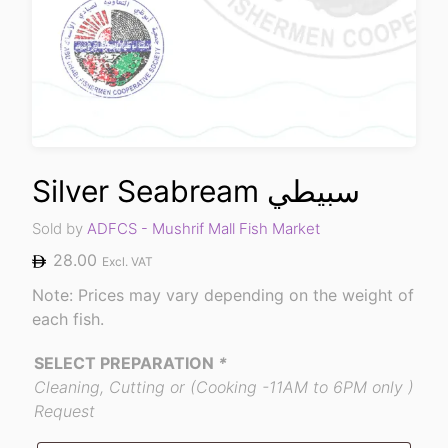
Silver Seabream سبيطي
Sold by
ADFCS - Mushrif Mall Fish Market
28.00
Excl. VAT
Note: Prices may vary depending on the weight of
each fish.
SELECT PREPARATION
*
Cleaning, Cutting or (Cooking -11AM to 6PM only )
Request