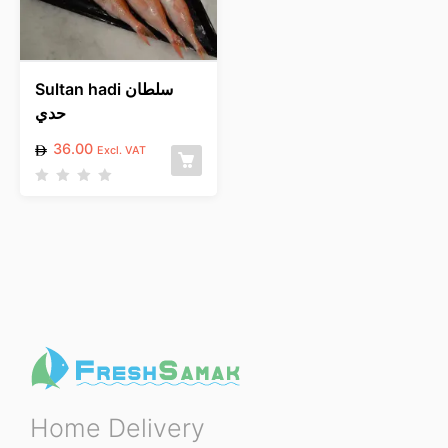
f
o
5
f
5
Sultan hadi سلطان
حدي
36.00
Excl. VAT
R
a
t
e
d
0
o
u
t
o
f
5
Home Delivery