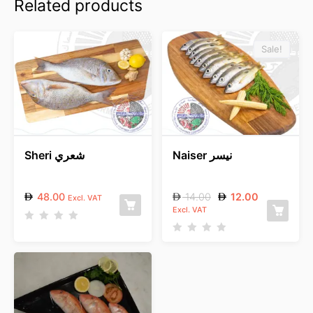
Related products
Sale!
Naiser نيسر
Sheri شعري
48.00
14.00
12.00
Excl. VAT
Excl. VAT
R
a
R
t
a
e
t
d
e
0
d
o
0
u
o
t
u
o
t