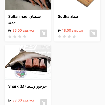
Sudha صداه
Sultan hadi سلطان
حدي
36.00
18.00
Excl. VAT
Excl. VAT
R
R
a
a
t
t
e
e
d
d
0
0
o
o
u
u
t
t
o
o
f
f
5
5
Shark (M) جرجور وسط
38.00
Excl. VAT