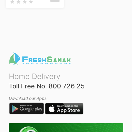
R
a
t
e
d
0
o
u
t
o
f
5
Home Delivery
Toll Free No. 800 726 25
Download our Apps: