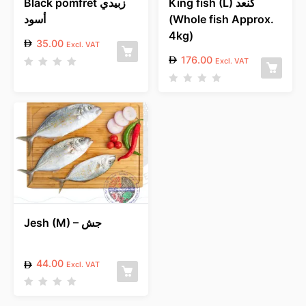
King fish (L) كنعد
Black pomfret زبيدي
أسود
(Whole fish Approx.
4kg)
35.00
Excl. VAT
176.00
Excl. VAT
R
a
R
t
a
e
t
d
e
0
d
o
0
u
o
t
u
o
t
f
o
5
f
5
Jesh (M) – جش
44.00
Excl. VAT
R
a