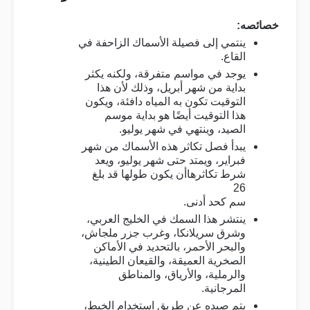
:
خصائصه
ينتمي إلى فصيلة الأسماك الزاحفة في
.
القاع
يوجد في مواسم متفرقة، ولكنه يكثر
بداية من شهر أبريل، وذلك لأن هذا
التوقيت تكون به المياه دافئة، ويكون
هذا التوقيت أيضًا هو بداية موسم
.
الصيد، وينتهي في شهر يوليو
يبدأ فصل تكاثر هذه الأسماك من شهر
فبراير، ويمتد حتى شهر يوليو، ويعد
شرط تكاثرهاأن يكون طولها قد بلغ
26
.
سم كحد أدنى
ينتشر هذا السمك في الخليج العربي،
وشرق سريلانكا، وغرب جزر ملجاش،
والبحر الأحمر، بالتحديد في الأماكن
الصخرية العميقة، والقيعان الطينية،
والرملية، والأرياق، والمناطق
.
المرجانية
يتم صيده عن طريق استخدام الخيط،