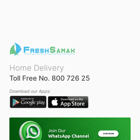
t
e
d
0
o
u
t
o
f
5
Home Delivery
Toll Free No. 800 726 25
Download our Apps: