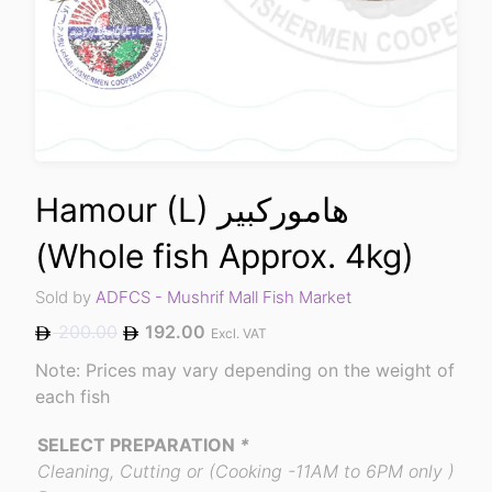
Hamour (L) هاموركبير
(Whole fish Approx. 4kg)
Sold by
ADFCS - Mushrif Mall Fish Market
200.00
192.00
Excl. VAT
Note: Prices may vary depending on the weight of
each fish
SELECT PREPARATION
*
Cleaning, Cutting or (Cooking -11AM to 6PM only )