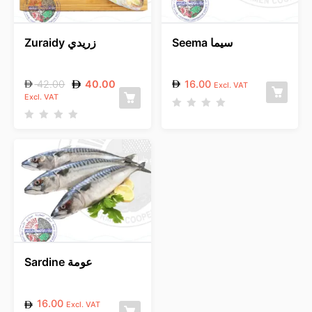
Seema سيما
Zuraidy زريدي
42.00
40.00
16.00
Excl. VAT
Excl. VAT
R
a
R
t
a
e
t
d
e
0
d
o
0
u
o
t
u
o
t
f
o
5
f
5
Sardine عومة
16.00
Excl. VAT