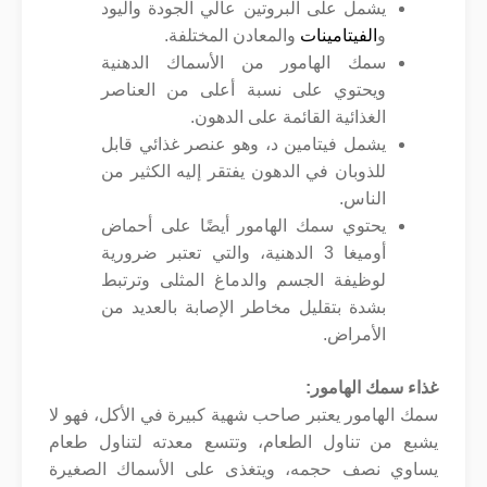
يشمل على البروتين عالي الجودة واليود
و
الفيتامينات
والمعادن المختلفة.
سمك الهامور من الأسماك الدهنية
ويحتوي على نسبة أعلى من العناصر
الغذائية القائمة على الدهون.
يشمل فيتامين د، وهو عنصر غذائي قابل
للذوبان في الدهون يفتقر إليه الكثير من
الناس.
يحتوي سمك الهامور أيضًا على أحماض
أوميغا 3 الدهنية، والتي تعتبر ضرورية
لوظيفة الجسم والدماغ المثلى وترتبط
بشدة بتقليل مخاطر الإصابة بالعديد من
الأمراض.
غذاء سمك الهامور
:
سمك الهامور يعتبر صاحب شهية كبيرة في الأكل، فهو لا
يشبع من تناول الطعام، وتتسع معدته لتناول طعام
يساوي نصف حجمه، ويتغذى على الأسماك الصغيرة