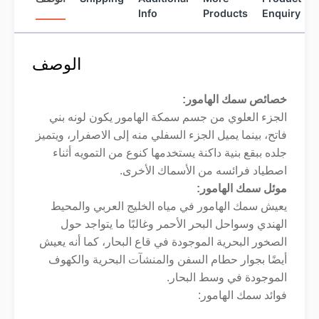
Info
Products
Enquiry
الوصف
خصائص سمك الهامور
:
الجزء العلوي من جسم سمكة الهامور يكون لونه بني
فاتح، بينما يميل الجزء السفلي منه إلى الاصفرار، ويتميز
جلده ببقع بنية داكنة يستخدمها كنوع من التمويه أثناء
اصطياد فرائسه من الأسماك الأخرى
.
موئل سمك الهامور
:
يعيش سمك الهامور في مياه الخليج العربي والمحيط
الهندي وسواحل البحر الأحمر وغالبًا ما يتواجد حول
الصخور البحرية الموجودة في قاع البحار، كما أنه يعيش
أيضًا بجوار حطام السفن والمنشآت البحرية والكهوف
الموجودة في وسط البحار
.
فوائد سمك الهامور: