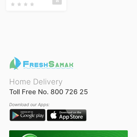
R
a
t
e
d
0
o
u
t
o
f
5
Home Delivery
Toll Free No. 800 726 25
Download our Apps: