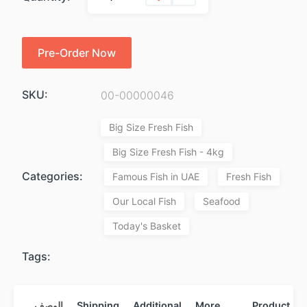
Pre-Order Now
SKU:
00-00000046
Big Size Fresh Fish
Big Size Fresh Fish - 4kg
Categories:
Famous Fish in UAE
Fresh Fish
Our Local Fish
Seafood
Today's Basket
Tags:
Product
More
Additional
Shipping
الوصف