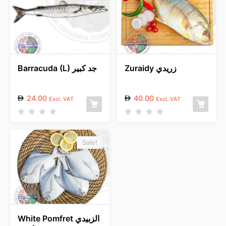
Zuraidy زريدي
Barracuda (L) جد كبير
24.00
40.00
Excl. VAT
Excl. VAT
R
R
a
a
t
t
e
e
Sale!
d
d
0
0
o
o
u
u
t
t
o
o
f
f
5
5
White Pomfret الزبيدي