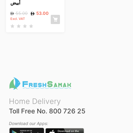
أبيض
55.00
53.00
Excl. VAT
R
a
t
e
d
0
o
u
t
o
f
5
Home Delivery
Toll Free No. 800 726 25
Download our Apps: