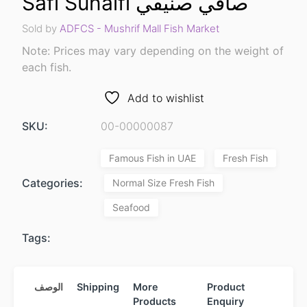
Safi Sunaifi صافي صنيفي
Sold by
ADFCS - Mushrif Mall Fish Market
Note: Prices may vary depending on the weight of
each fish.
Add to wishlist
SKU:
00-00000087
Famous Fish in UAE
Fresh Fish
Categories:
Normal Size Fresh Fish
Seafood
Tags:
الوصف
Shipping
More
Product
Products
Enquiry